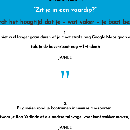
“Zit je in een vaardip?”
dt het hoogtijd dat je – wat vaker – je boot be
1.
niet veel langer gaan duren of je moet straks nog Google Maps gaan 
(als je de haven/boot nog wil vinden):
JA/NEE
"
2.
Er groeien rond je bootramen inheemse mossoorten…
(waar je Rob Verlinde of die andere tuinvogel voor kunt wakker maken)
JA/NEE