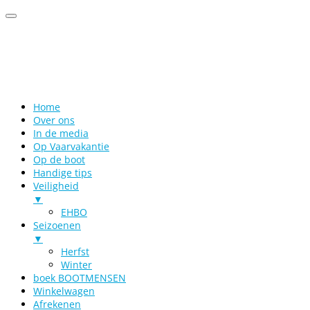
Home
Over ons
In de media
Op Vaarvakantie
Op de boot
Handige tips
Veiligheid
▼
EHBO
Seizoenen
▼
Herfst
Winter
boek BOOTMENSEN
Winkelwagen
Afrekenen