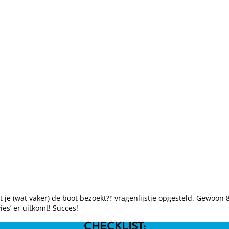
je (wat vaker) de boot bezoekt?!’ vragenlijstje opgesteld. Gewoon 8
es’ er uitkomt! Succes!
CHECKLIST: