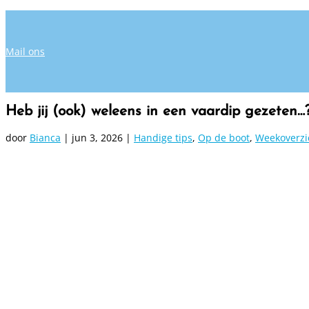
Mail ons
Heb jij (ook) weleens in een vaardip gezeten…
door
Bianca
|
jun 3, 2026
|
Handige tips
,
Op de boot
,
Weekoverzi