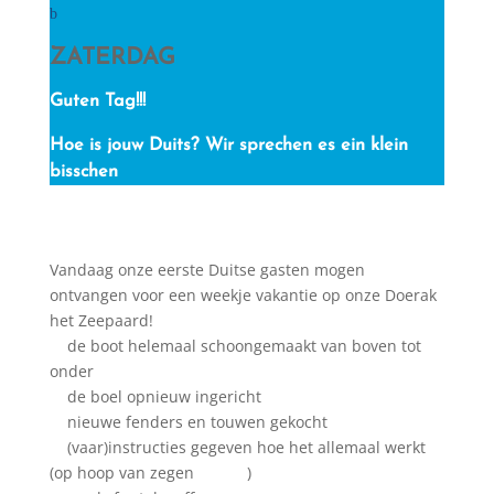
ZATERDAG
Guten Tag!!!
Hoe is jouw Duits? Wir sprechen es ein klein
bisschen
Vandaag onze eerste Duitse gasten mogen
ontvangen voor een weekje vakantie op onze Doerak
het Zeepaard!
de
boot helemaal schoongemaakt van boven tot
onder
de boel opnieuw ingericht
nieuwe fenders en touwen gekocht
(vaar)instructies gegeven hoe het allemaal werkt
(op hoop van zegen
)