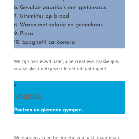
6. Gevulde paprika’s met geitenkaas
7. Uitsmijter op brood
8. Wraps met salade en geitenkaas
9. Pizza
10. Spaghetti carbonara
We zijn benieuwd naar jullie creatieve, makkelijke,
smakelijke, (niet) gezonde eet-uitspattingen!
VRIJDAG
Poetsen en gierende gympen…
We hadden al een beginnetje gemaakt, maar gaan