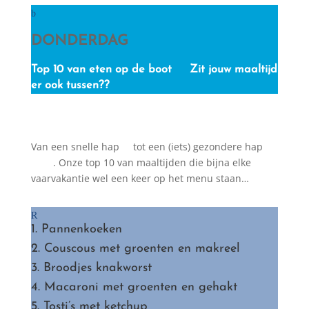
DONDERDAG
Top 10 van eten op de boot
Zit jouw maaltijd
er ook tussen??
Van een snelle hap
tot een (iets) gezondere hap
. Onze top 10 van maaltijden die bijna elke
vaarvakantie wel een keer op het menu staan…
1. Pannenkoeken
2. Couscous met groenten en makreel
3.
Broodjes knakworst
4. Macaroni met groenten en gehakt
5. Tosti’s met ketchup