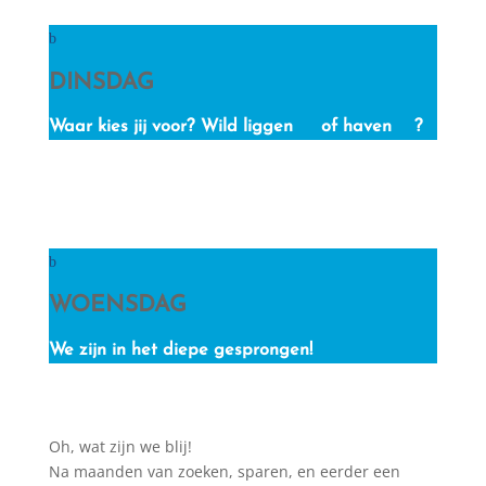
DINSDAG
Waar kies jij voor? Wild liggen
of haven
?
WOENSDAG
We zijn in het diepe gesprongen!
Oh, wat zijn we blij!
Na maanden van zoeken, sparen, en eerder een