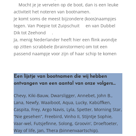
Mocht je je vervelen op de boot, dan is een leuke
activiteit het noteren van bootnamen.
Je komt soms de meest bijzondere
(koos)naampjes
tegen. Van Poepie tot Zuipschuit
en van Dubbel
Dik tot Zeehond
.
Ja, menig Nederlander heeft hier een flink avondje
op zitten scrabbele (brainstormen) om tot een
passend naampje voor zijn of haar schip te komen
Een lijstje van bootnamen die wij hebben
ontvangen van een aantal van onze volgers…
Chevy, Kiki-Bauw, Dwarsligger, Annebet, John B.,
Lana, Newfy, Waaiboot, Aqua, Lucky, Kabüffken,
Caspita, Frey, Argo Navis, Lyla, Spetter, Morning Star,
“Nie gesehen”, Freebird, Vinho II, Stijntje Sophie,
Vaar-wel, Futsjefinne, Solong, Groovin’, Droeftoeter,
Way of life, Jan, Thera (binnenvaartschip).