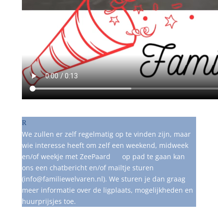
We zullen er zelf regelmatig op te vinden zijn, maar
wie interesse heeft om zelf een weekend, midweek
en/of weekje met ZeePaard
op pad te gaan kan
ons een chatbericht en/of mailtje sturen
(info@familiewelvaren.nl). We sturen je dan graag
meer informatie over de ligplaats, mogelijkheden en
huurprijsjes toe.